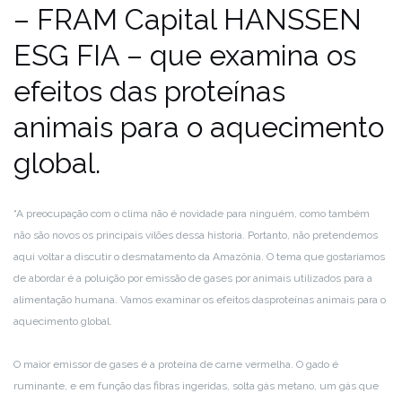
– FRAM Capital HANSSEN
ESG FIA – que examina os
efeitos das proteínas
animais para o aquecimento
global.
“A preocupação com o clima não é novidade para ninguém, como também
não são novos os principais vilões dessa historia. Portanto, não pretendemos
aqui voltar a discutir o desmatamento da Amazônia. O tema que gostaríamos
de abordar é a poluição por emissão de gases por animais utilizados para a
alimentação humana. Vamos examinar os efeitos das
proteínas animais para o
aquecimento global.
O maior emissor de gases é a proteína de carne vermelha. O gado é
ruminante, e em função das fibras ingeridas, solta gás metano, um gás que