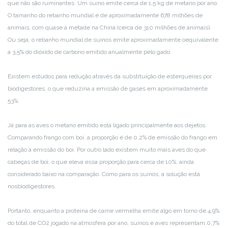
que não são ruminantes. Um suíno emite cerca de 1,5 kg de metano por ano.
O tamanho do rebanho mundial é de aproximadamente 678 milhões de
animais, com quase a metade na China (cerca de 310 milhões de animais).
Ou seja, o rebanho mundial de suínos emite aproximadamente o
equivalente
a 3,5% do dióxido de carbono emitido anualmente pelo gado.
Existem estudos para redução através da substituição de esterqueiras por
biodigestores, o que reduziria a emissão de gases em aproximadamente
53%.
Já para as aves o metano emitido está ligado principalmente aos dejetos.
Comparando frango com boi, a proporção é de 0,2% de emissão do frango em
relação à emissão do boi. Por outro lado existem muito mais aves do que
cabeças de boi, o que eleva essa proporção para cerca de 10%, ainda
considerado baixo na comparação. Como para os suínos, a solução está
nos
biodigestores.
Portanto, enquanto a proteína de carne vermelha emite algo em torno de 4,9%
do total de CO2 jogado na atmosfera por ano, suínos e aves representam 0,7%