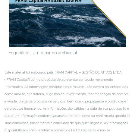
Frigoríficos: Um olhar no ambiental
Este material foi elaborado pela FRAM CAPITAL – GESTÃO DE ATIVOS LTDA.
(“FRAM Capital”) com o propósito de apresentar conteúdo meramente
informativo. As informações contidas neste material não devem ser entendidas
como análise, consultoria, sugestão de investimento, recomendação de compra
e venda, oferta de produtos ou serviços, bem como propaganda e publicidade
de produtos financeiros. As informações são válidas na data de sua publicação e
qualquer informação contemplada
neste material deve ser confirmada quanto às
suas condições, previamente à conclusão de qualquer negócio. As informações
disponibilizadas não refletem a opinião da FRAM Capital que não se