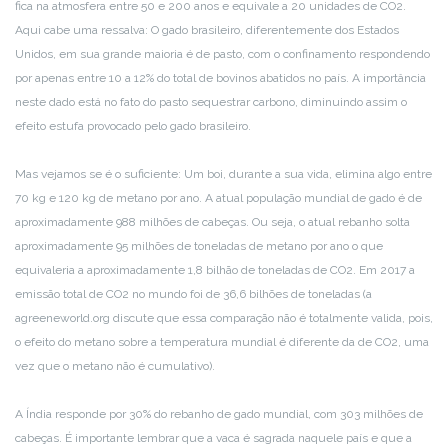
fica na atmosfera entre 50 e 200 anos e equivale a 20 unidades de CO2.
Aqui cabe uma ressalva: O gado brasileiro, diferentemente dos Estados
Unidos, em sua grande maioria é de pasto, com o confinamento respondendo
por apenas entre 10 a 12% do total de bovinos abatidos no país. A importância
neste dado está no fato do pasto sequestrar carbono, diminuindo assim o
efeito estufa provocado pelo gado brasileiro.
Mas vejamos se é o suficiente: Um boi, durante a sua vida, elimina algo entre
70 kg e 120 kg de metano por ano. A atual população mundial de gado é de
aproximadamente 988 milhões de cabeças. Ou seja, o atual rebanho solta
aproximadamente 95 milhões de toneladas de metano por ano o que
equivaleria a aproximadamente 1,8 bilhão de toneladas de CO2. Em 2017 a
emissão total de CO2 no mundo foi de 36,6 bilhões de toneladas (a
agreeneworld.org discute que essa comparação não é totalmente valida, pois,
o efeito do metano sobre a temperatura mundial é diferente da de CO2, uma
vez que o metano não é cumulativo).
A Índia responde por 30% do rebanho de gado mundial, com 303 milhões de
cabeças. É importante lembrar que a vaca é sagrada naquele país e que a