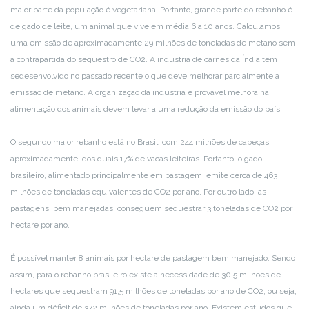
maior parte da população é vegetariana. Portanto, grande parte do rebanho é
de gado de leite, um animal que vive em média 6 a 10 anos. Calculamos
uma emissão de aproximadamente 29 milhões de toneladas de metano sem
a contrapartida do sequestro de CO2. A indústria de carnes da Índia tem
se
desenvolvido no passado recente o que deve melhorar parcialmente a
emissão de metano. A organização da indústria e provável melhora na
alimentação dos animais devem levar a uma redução da emissão do país.
O segundo maior rebanho está no Brasil, com 244 milhões de cabeças
aproximadamente, dos quais 17% de vacas leiteiras. Portanto, o gado
brasileiro, alimentado principalmente em pastagem, emite cerca de 463
milhões de toneladas equivalentes de CO2 por ano. Por outro lado, as
pastagens, bem manejadas, conseguem sequestrar 3 toneladas de CO2 por
hectare por ano.
É possível manter 8 animais por hectare de pastagem bem manejado. Sendo
assim, para o rebanho brasileiro existe a necessidade de 30,5 milhões de
hectares que sequestram 91,5 milhões de toneladas por ano de CO2, ou seja,
ainda um déficit de 372 milhões de toneladas por ano. Existem estudos que