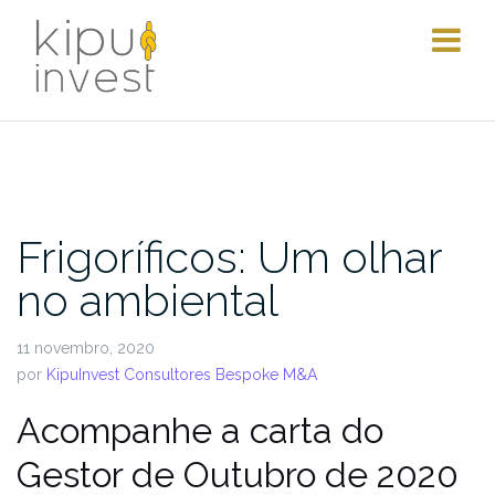
Pular
para
conteúdo
Frigoríficos: Um olhar
no ambiental
11 novembro, 2020
por
KipuInvest Consultores Bespoke M&A
Acompanhe a carta do
Gestor de Outubro de 2020