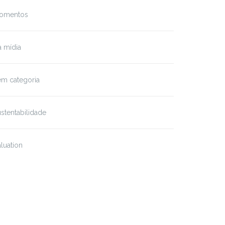
omentos
 mídia
em categoria
stentabilidade
luation