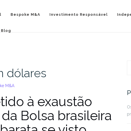
l
Bespoke M&A
Investimento Responsável
Indep
Blog
P
m dólares
oke M&A
P
tido à exaustão
Os
 da Bolsa brasileira
pr
 barata se visto