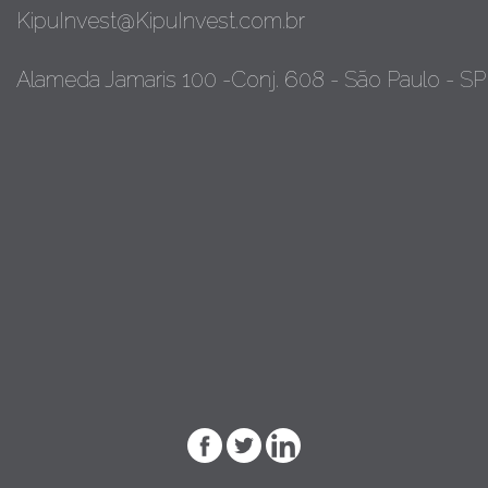
KipuInvest@KipuInvest.com.br
Alameda Jamaris 100 -Conj. 608 - São Paulo - SP 