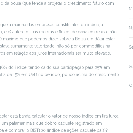
ho da bolsa (que tende a projetar o crescimento futuro com
M
ue a maioria das empresas constituintes do índice, à
Na
 etc) auferem suas receitas e fluxos de caixa em reais e não
. O máximo que podemos dizer sobre a Bolsa em dólar estar
stava sumamente valorizado, não só por commodities na
S
uros em relação aos juros internacionais ser muito elevado.
Su
% do índice, tendo caído sua participação para 25% em
u alta de 15% em USD no período, pouco acima do crescimento
Va
lar está barata calcular o valor de nosso índice em lira turca
m um patamar mais que dobro daquele registrado em
pa e comprar o BIST100 (índice de ações daquele país)?