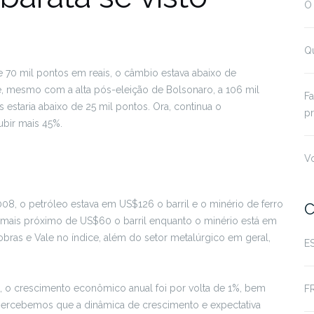
O
Qu
e 70 mil pontos em reais, o câmbio estava abaixo de
, mesmo com a alta pós-eleição de Bolsonaro, a 106 mil
Fa
estaria abaixo de 25 mil pontos. Ora, continua o
pr
ubir mais 45%.
Vo
, o petróleo estava em US$126 o barril e o minério de ferro
C
e mais próximo de US$60 o barril enquanto o minério está em
ras e Vale no índice, além do setor metalúrgico em geral,
E
o crescimento econômico anual foi por volta de 1%, bem
F
 percebemos que a dinâmica de crescimento e expectativa