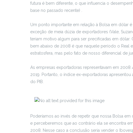
futura é bem diferente, o que influencia o desempen
base no passado recente) .
Um ponto importante em relação à Bolsa em dólar é q
exceção de meia dúzia de exportadores (Vale, Suzano,
teriam motivo algum para ser precificadas em dólar
bem abaixo de 2008 é que naquele período o Real e
estratosfera, mas pelo fato de nosso diferencial de j
As empresas exportadoras representavam em 2008 46
2019. Portanto, o índice ex-exportadoras apresento
do PIB.
Poderíamos ao invés de repetir que nossa Bolsa em dó
e perceberemos que ao contrário ela se encontra e
2008. Nesse caso a conclusão seria vender o Iboves