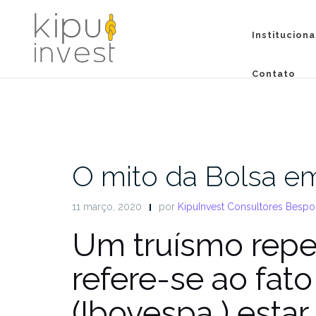
Pular
para
Instituciona
conteúdo
Contato
O mito da Bolsa e
11 março, 2020
por
KipuInvest Consultores Besp
Um truísmo repe
refere-se ao fato
(Ibovespa ) estar