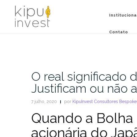
Pular
para
Instituciona
conteúdo
Contato
O real significado 
Justificam ou não a
7 julho, 2020
por
KipuInvest Consultores Bespok
Quando a Bolha I
acionária do Jap