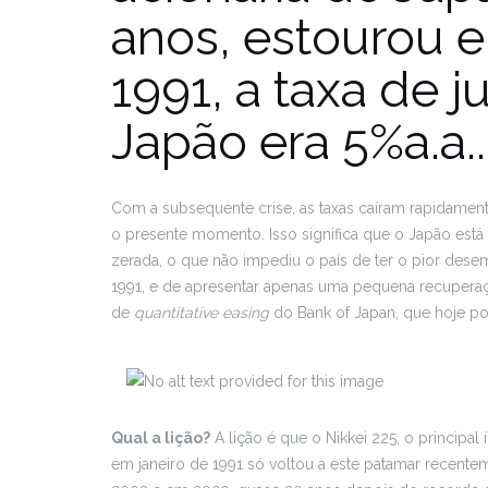
anos, estourou
1991, a taxa de 
Japão era 5%a.a.
Com a subsequente crise, as taxas caíram rapidamen
o presente momento. Isso significa que o Japão est
zerada, o que não impediu o país de ter o pior des
1991, e de apresentar apenas uma pequena recupera
de
quantitative easing
do Bank of Japan, que hoje po
Qual a lição?
A lição é que o Nikkei 225, o principal
em janeiro de 1991 só voltou a este patamar recent