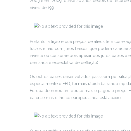
2003 e em 2009, quase 20 anos depois do recorde de 
níveis de 1991.
Portanto, a lição é que preços de ativos têm corr
lucros e não com juros baixos, que podem caracteri
investe ou consome pois apesar dos juros baixos a ef
demanda e expectativa de deflação).
Os outros países desenvolvidos passaram por situaç
especialmente o FED, foi mais rápida baixando rapid
Europa demorou um pouco mais e pagou o preço. Em 
da crise mas o índice europeu ainda está abaixo.