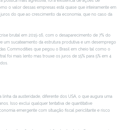
 política mais agressiva, foi a existência de ações de
Como o valor dessas empresas está quase que inteiramente em
de juros do que ao crescimento da economia, que no caso da
a crise brutal em 2015-16, com o desaparecimento de 7% do
uve um sucateamento da estrutura produtiva e um desemprego
 das Commodities que pegou o Brasil em cheio tal como o
l foi mais lento mas trouxe os juros de 15% para 5% em 4
idos.
inha da austeridade, diferente dos USA, o que augura uma
s. Isso exclui qualquer tentativa de quantitative
economia emergente com situação fiscal periclitante e risco