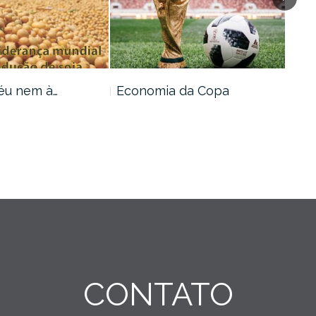
éu nem à…
Economia da Copa
As 
os…
CONTATO