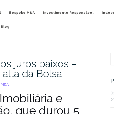
l
Bespoke M&A
Investimento Responsável
Indep
Blog
P
dos juros baixos –
 alta da Bolsa
P
e M&A
Os
mobiliária e
pr
ão, que durou 5