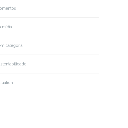
omentos
 mídia
em categoria
stentabilidade
luation