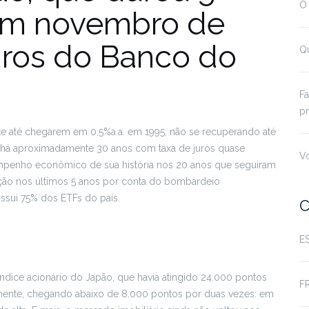
O
 em novembro de
juros do Banco do
Qu
.
Fa
pr
te até chegarem em 0,5%a.a. em 1995, não se recuperando até
á há aproximadamente 30 anos com taxa de juros quase
Vo
empenho econômico de sua história nos 20 anos que seguiram
ção nos últimos 5 anos por conta do bombardeio
ssui 75% dos ETFs do país.
C
E
 índice acionário do Japão, que havia atingido 24.000 pontos
F
emente, chegando abaixo de 8.000 pontos por duas vezes: em