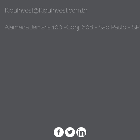
KipuInvest@KipuInvest.com.br
Alameda Jamaris 100 -Conj. 608 - São Paulo - SP 