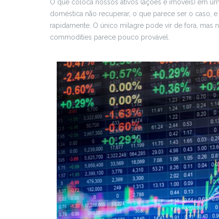
O que coloca nossos ativos (ações e imóveis) em uma
doméstica não recuperar, o que parece ser o caso, e
rapidamente. O único milagre pode vir de fora, mas
commodities parece pouco provável.