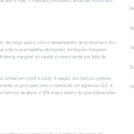
alta. E mais, o mercado imobiliário ainda não voltou aos
M
Na
elação de longo prazo com o desempenho da economia e dos
S
zar a famosa armadilha da liquidez de Keynes (ninguém
iciência marginal do capital é menor ainda por falta de
Su
ão similar em 2008 e 2009. A reação dos bancos centrais,
amente os juros para zero e operando um agressivo Q.E. A
Va
termos de ativos o SPX está o dobro do que estava antes