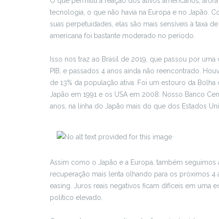
O que permitiu a reação dos ativos americanos, afora a
tecnologia, o que não havia na Europa e no Japão. 
suas perpetuidades, elas são mais sensíveis à taxa 
americana foi bastante moderado no período.
Isso nos traz ao Brasil de 2019, que passou por um
PIB, e passados 4 anos ainda não reencontrado. Ho
de 13% da população ativa. Foi um estouro da Bolha
Japão em 1991 e os USA em 2008. Nosso Banco Centra
anos, na linha do Japão mais do que dos Estados Un
Assim como o Japão e a Europa, também seguimos a l
recuperação mais lenta olhando para os próximos 4 ano
easing. Juros reais negativos ficam difíceis em uma 
político elevado.