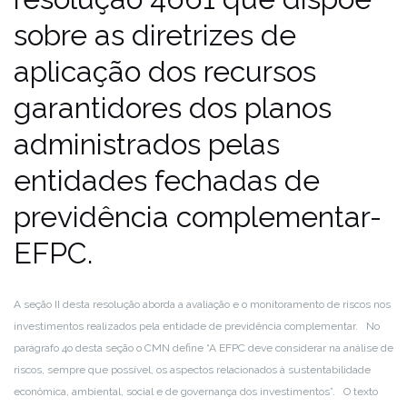
sobre as diretrizes de
aplicação dos recursos
garantidores dos planos
administrados pelas
entidades fechadas de
previdência complementar-
EFPC.
A seção II desta resolução aborda a avaliação e o monitoramento de riscos nos
investimentos realizados pela entidade de previdência complementar.
⠀
No
parágrafo 4o desta seção o CMN define “A EFPC deve considerar na análise de
riscos, sempre que possível, os aspectos relacionados à sustentabilidade
econômica, ambiental, social e de governança dos investimentos”.
⠀
O texto