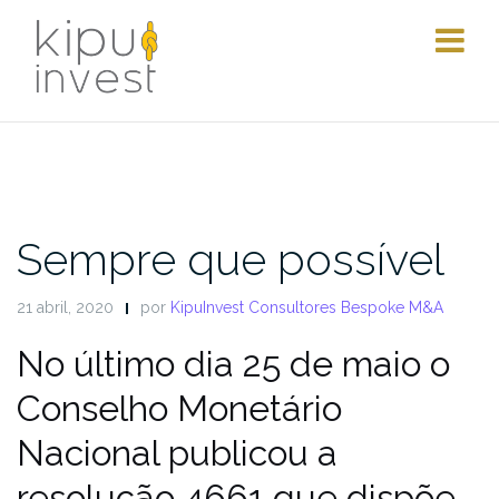
Pular
para
conteúdo
Sempre que possível
21 abril, 2020
por
KipuInvest Consultores Bespoke M&A
No último dia 25 de maio o
Conselho Monetário
Nacional publicou a
resolução 4661 que dispõe